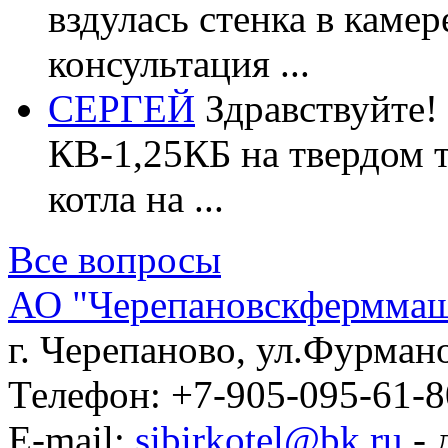
вздулась стенка в каме
консультация ...
СЕРГЕЙ
Здравствуйте!
КВ-1,25КБ на твердом 
котла на ...
Все вопросы
АО "Черепановскфермма
г. Черепаново
,
ул.Фурмано
Телефон:
+7-905-095-61-8
E-mail:
sibirkotel@bk.ru
- 