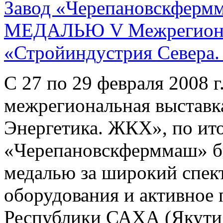
Завод «Черепановскфер
МЕДАЛЬЮ V Межрегиона
«Стройиндустрия Севера.
С 27 по 29 февраля 2008 г
межрегиональная выставк
Энергетика. ЖКХ», по ито
«Черепановскферммаш» б
медалью за широкий спек
оборудования и активное 
Республики САХА (Якутия